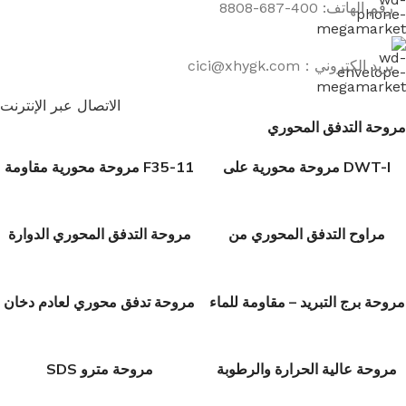
رقم الهاتف: 400-687-8808
بريد إلكتروني：cici@xhygk.com
الاتصال عبر الإنترنت
مروحة التدفق المحوري
DWT-I مروحة محورية على
F35-11 مروحة محورية مقاومة
السطح
للتآكل
مراوح التدفق المحوري من
مروحة التدفق المحوري الدوارة
سلسلة AMF
الخارجية
مروحة برج التبريد – مقاومة للماء
مروحة تدفق محوري لعادم دخان
والانفجار
الحرائق من سلسلة XPZ
مروحة عالية الحرارة والرطوبة
مروحة مترو SDS