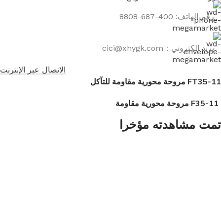
رقم الهاتف: 400-687-8808
بريد إلكتروني：cici@xhygk.com
الاتصال عبر الإنترنت
FT35-11 مروحة محورية مقاومة للتآكل
F35-11 مروحة محورية مقاومة
للتآكل
تمت مشاهدته مؤخرا