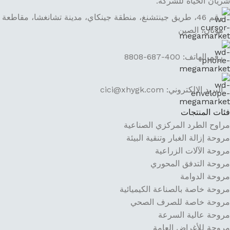
شريان الحياة للشركة.
رقم 46، طريق جينتشنغ، منطقة جينكاي، مدينة تشانغشا، مقاطعة
هونان، الصين
رقم الهاتف: 400-687-8808
البريد الإلكتروني: cici@xhygk.com
فئات المنتجات
مراوح الطرد المركزي الصناعية
مروحة إزالة الغبار وتنقية البيئة
مروحة الآلات الزراعية
مروحة التدفق المحوري
مروحة الدوامة
مروحة خاصة بالصناعة الكيميائية
مروحة خاصة للصرف الصحي
مروحة عالية السرعة
مروحة للأغراض العامة